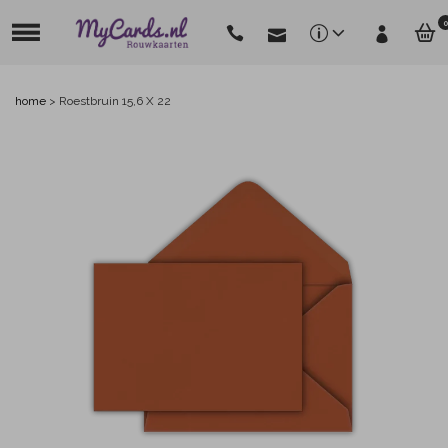
0
home
>
Roestbruin 15,6 X 22