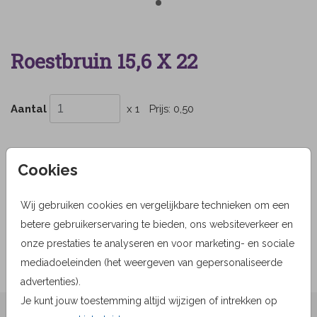
Roestbruin 15,6 X 22
Aantal
x 1
Prijs:
0,50
Cookies
OMSCHRIJVING
roestbruin 15,6 x 22
Wij gebruiken cookies en vergelijkbare technieken om een
betere gebruikerservaring te bieden, ons websiteverkeer en
Prijs:
0,50
per 1
onze prestaties te analyseren en voor marketing- en sociale
mediadoeleinden (het weergeven van gepersonaliseerde
advertenties).
Je kunt jouw toestemming altijd wijzigen of intrekken op
★★★★☆ Beoordelingen