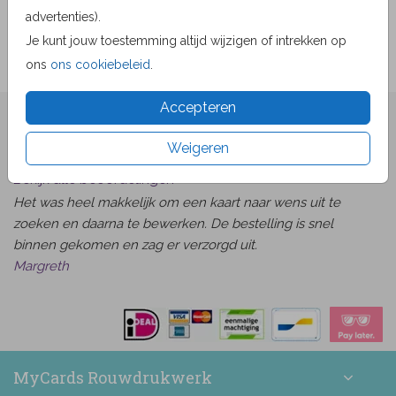
Prijs:
0,75
advertenties).
per 1
Je kunt jouw toestemming altijd wijzigen of intrekken op
ons
ons cookiebeleid
.
Accepteren
★★★★☆ Beoordelingen
Weigeren
van
beoordelingen
9.1
1519
Bekijk alle beoordelingen
Het was heel makkelijk om een kaart naar wens uit te
zoeken en daarna te bewerken. De bestelling is snel
binnen gekomen en zag er verzorgd uit.
Margreth
MyCards Rouwdrukwerk