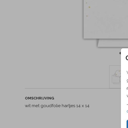
OMSCHRIJVING
wit met goudfolie hartjes 14 x 14