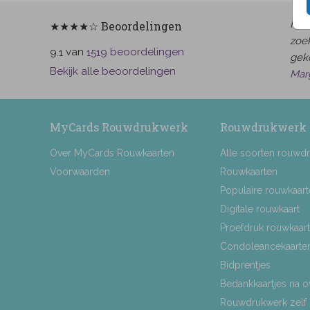
Het 
★★★★☆ Beoordelingen
zoek
van
beoordelingen
9.1
1519
gek
Bekijk alle beoordelingen
Mar
MyCards Rouwdrukwerk
Rouwdrukwerk
Over MyCards Rouwkaarten
Alle soorten rouwd
Voorwaarden
Rouwkaarten
Populaire rouwkaar
Digitale rouwkaart
Proefdruk rouwkaart
Condoleancekaarte
Bidprentjes
Bedankkaartjes na o
Rouwdrukwerk zelf