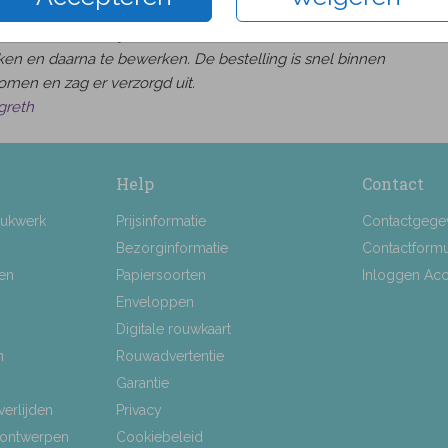
was heel makkelijk om een kaart naar wens uit te
en en daarna te bewerken. De bestelling is snel binnen
omen en zag er verzorgd uit.
greth
Help
Contact
rukwerk
Prijsinformatie
Contactgege
Bezorginformatie
Contactformu
ten
Papiersoorten
Inloggen Ac
Enveloppen
Digitale rouwkaart
n
Rouwadvertentie
Garantie
verlijden
Privacy
 ontwerpen
Cookiebeleid