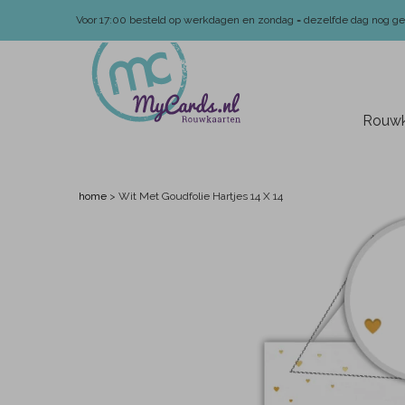
Voor 17:00 besteld op werkdagen en zondag = dezelfde dag nog g
Rouwk
home
>
Wit Met Goudfolie Hartjes 14 X 14