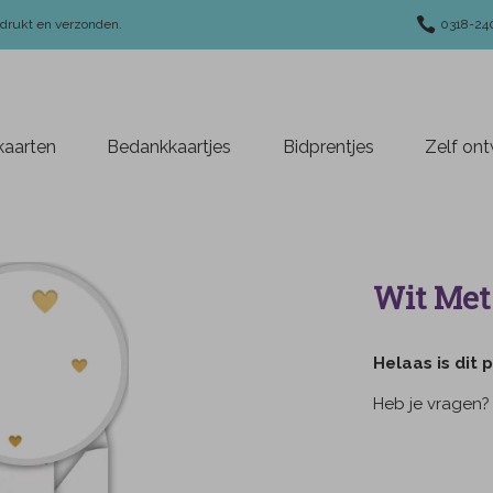
edrukt en verzonden.
0318-24
aarten
Bedankkaartjes
Bidprentjes
Zelf on
Wit Met 
Helaas is dit p
Heb je vragen?