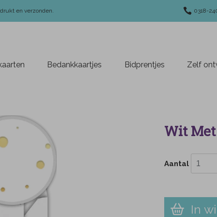
edrukt en verzonden.
0318-24
aarten
Bedankkaartjes
Bidprentjes
Zelf on
Wit Met 
Aantal
In w