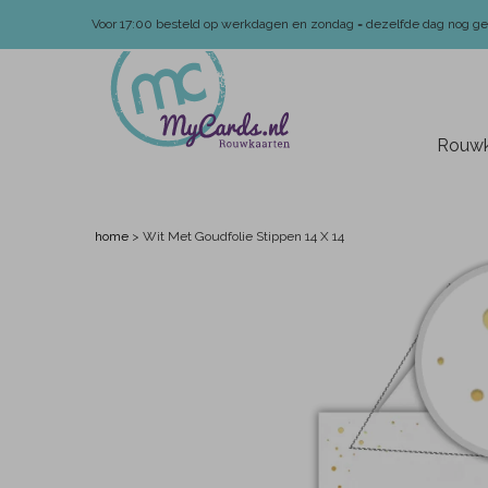
Voor 17:00 besteld op werkdagen en zondag = dezelfde dag nog g
Rouwk
home
>
Wit Met Goudfolie Stippen 14 X 14