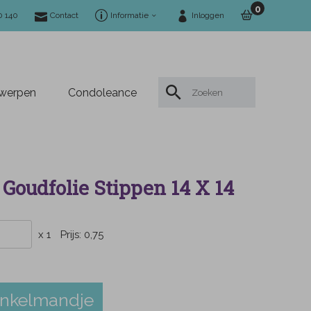
0
0 140
Contact
Informatie
Inloggen
twerpen
Condoleance
Goudfolie Stippen 14 X 14
x 1
Prijs:
0,75
inkelmandje