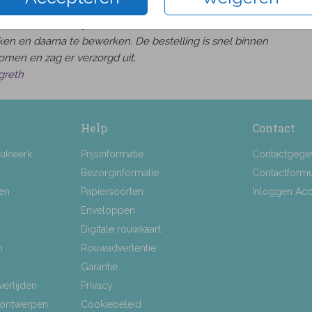
was heel makkelijk om een kaart naar wens uit te
en en daarna te bewerken. De bestelling is snel binnen
omen en zag er verzorgd uit.
greth
Help
Contact
rukwerk
Prijsinformatie
Contactgege
Bezorginformatie
Contactformu
ten
Papiersoorten
Inloggen Ac
Enveloppen
Digitale rouwkaart
n
Rouwadvertentie
Garantie
verlijden
Privacy
 ontwerpen
Cookiebeleid