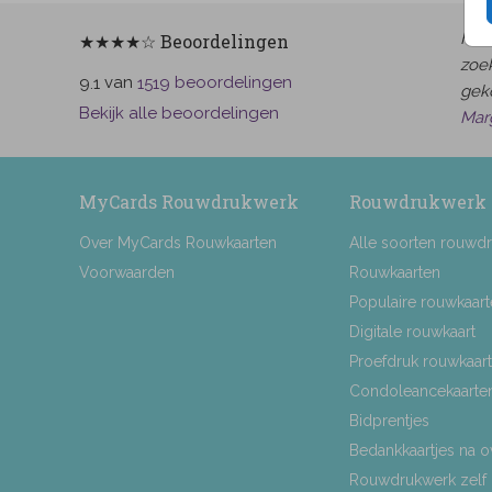
Het 
★★★★☆ Beoordelingen
zoek
van
beoordelingen
9.1
1519
gek
Bekijk alle beoordelingen
Mar
MyCards Rouwdrukwerk
Rouwdrukwerk
Over MyCards Rouwkaarten
Alle soorten rouwd
Voorwaarden
Rouwkaarten
Populaire rouwkaar
Digitale rouwkaart
Proefdruk rouwkaart
Condoleancekaarte
Bidprentjes
Bedankkaartjes na o
Rouwdrukwerk zelf