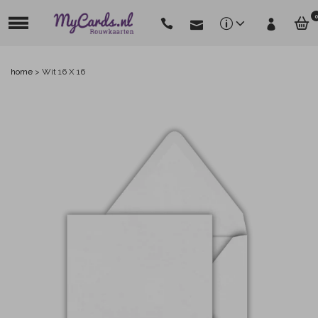
0
home
>
Wit 16 X 16