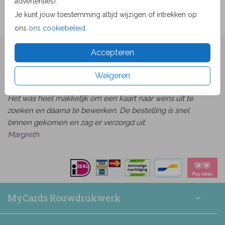
advertenties).
Je kunt jouw toestemming altijd wijzigen of intrekken op
ons
ons cookiebeleid
.
★★★★☆ Beoordelingen
Accepteren
van
beoordelingen
9.1
1519
Weigeren
Bekijk alle beoordelingen
Het was heel makkelijk om een kaart naar wens uit te
zoeken en daarna te bewerken. De bestelling is snel
binnen gekomen en zag er verzorgd uit.
Margreth
MyCards Rouwdrukwerk