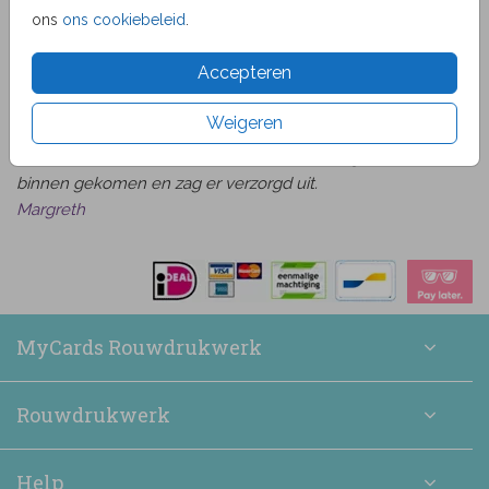
ons
ons cookiebeleid
.
★★★★☆ Beoordelingen
Accepteren
van
beoordelingen
9.1
1519
Bekijk alle beoordelingen
Weigeren
Het was heel makkelijk om een kaart naar wens uit te
zoeken en daarna te bewerken. De bestelling is snel
binnen gekomen en zag er verzorgd uit.
Margreth
MyCards Rouwdrukwerk
Rouwdrukwerk
Help