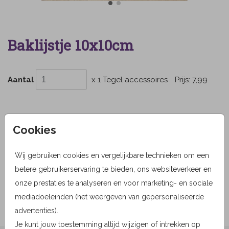
Baklijstje 10x10cm
Aantal
x 1 Tegel accessoires
Prijs:
7,99
Cookies
OMSCHRIJVING
Baklijstje beschikbaar voor een keramieken tegel van
Wij gebruiken cookies en vergelijkbare technieken om een
10x10cm. Met handige klittenbandplakkertjes.
betere gebruikerservaring te bieden, ons websiteverkeer en
Prijs:
7,99
onze prestaties te analyseren en voor marketing- en sociale
per 1 Tegel accessoires
mediadoeleinden (het weergeven van gepersonaliseerde
advertenties).
Je kunt jouw toestemming altijd wijzigen of intrekken op