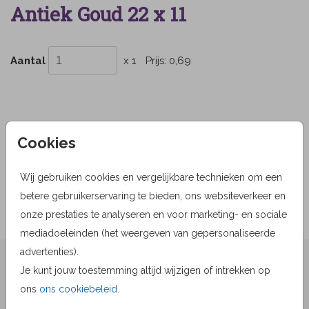
Antiek Goud 22 x 11
Aantal
x 1
Prijs:
0,69
OMSCHRIJVING
Cookies
antiek goud 22 x 11
Wij gebruiken cookies en vergelijkbare technieken om een
Prijs:
0,69
per 1
betere gebruikerservaring te bieden, ons websiteverkeer en
onze prestaties te analyseren en voor marketing- en sociale
mediadoeleinden (het weergeven van gepersonaliseerde
advertenties).
★★★★☆ Beoordelingen
Je kunt jouw toestemming altijd wijzigen of intrekken op
van
beoordelingen
ons
ons cookiebeleid
.
9.1
1519
Bekijk alle beoordelingen