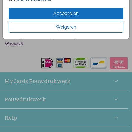
van
beoordelingen
9.1
1519
Accepteren
Bekijk alle beoordelingen
Het was heel makkelijk om een kaart naar wens uit te
Weigeren
zoeken en daarna te bewerken. De bestelling is snel
binnen gekomen en zag er verzorgd uit.
Margreth
MyCards Rouwdrukwerk
Rouwdrukwerk
Help