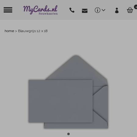
0
home
>
Blauwgrijs 12 x 18