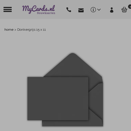
0
home
>
Donkergrijs 15 x 11