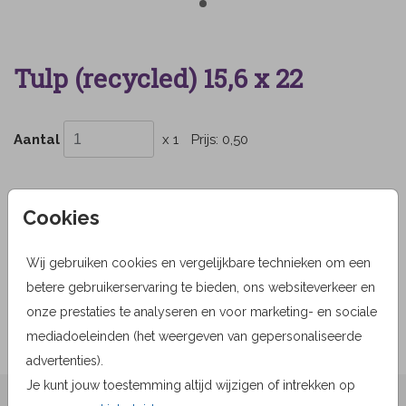
Tulp (recycled) 15,6 x 22
Aantal
x 1
Prijs:
0,50
Cookies
OMSCHRIJVING
tulp (recycled) 15,6 x 22
Wij gebruiken cookies en vergelijkbare technieken om een
betere gebruikerservaring te bieden, ons websiteverkeer en
Prijs:
0,50
per 1
onze prestaties te analyseren en voor marketing- en sociale
mediadoeleinden (het weergeven van gepersonaliseerde
advertenties).
Je kunt jouw toestemming altijd wijzigen of intrekken op
★★★★☆ Beoordelingen