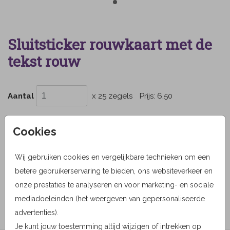
Sluitsticker rouwkaart met de
tekst rouw
Aantal
x 25 zegels
Prijs:
6,50
Cookies
OMSCHRIJVING
Wij gebruiken cookies en vergelijkbare technieken om een
Sluitsticker rouwkaart wit met tekst rouw
betere gebruikerservaring te bieden, ons websiteverkeer en
Prijs:
6,50
onze prestaties te analyseren en voor marketing- en sociale
per 25 zegels
mediadoeleinden (het weergeven van gepersonaliseerde
advertenties).
Je kunt jouw toestemming altijd wijzigen of intrekken op