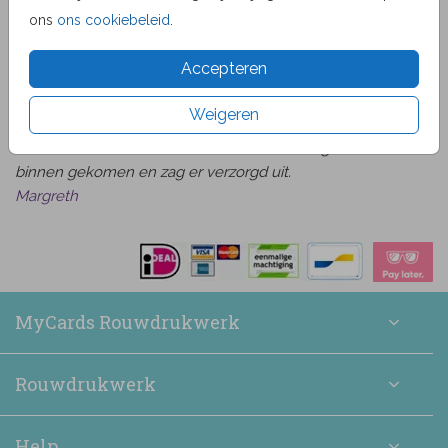
ons
ons cookiebeleid
.
★★★★☆ Beoordelingen
Accepteren
van
beoordelingen
9.1
1519
Bekijk alle beoordelingen
Weigeren
Het was heel makkelijk om een kaart naar wens uit te
zoeken en daarna te bewerken. De bestelling is snel
binnen gekomen en zag er verzorgd uit.
Margreth
MyCards Rouwdrukwerk
Rouwdrukwerk
Help