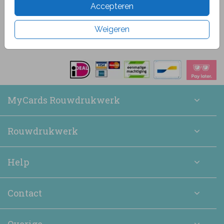
Het was heel makkelijk om een kaart naar wens uit te
Accepteren
zoeken en daarna te bewerken. De bestelling is snel
binnen gekomen en zag er verzorgd uit.
Weigeren
Margreth
MyCards Rouwdrukwerk
Rouwdrukwerk
Help
Contact
Overige