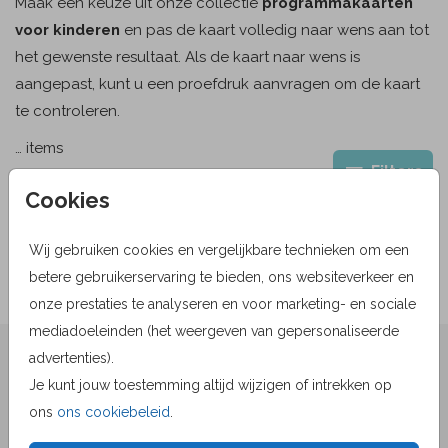
Maak een keuze uit onze collectie
programmakaarten
voor kinderen
en pas de kaart volledig naar wens aan tot
het gewenste resultaat. Als de kaart naar wens is
aangepast, kunt u een proefdruk aanvragen om de kaart
te controleren.
…
items
Filters
Cookies
Wij gebruiken cookies en vergelijkbare technieken om een
betere gebruikerservaring te bieden, ons websiteverkeer en
onze prestaties te analyseren en voor marketing- en sociale
mediadoeleinden (het weergeven van gepersonaliseerde
★★★★☆ Beoordelingen
advertenties).
Je kunt jouw toestemming altijd wijzigen of intrekken op
van
beoordelingen
9.1
1519
ons
ons cookiebeleid
.
Bekijk alle beoordelingen