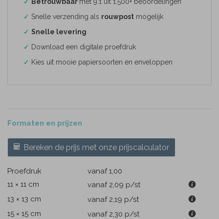
✓
Betrouwbaar
met 9.1 uit 1.500+ beoordelingen
✓
Snelle verzending als
rouwpost
mogelijk
✓
Snelle levering
✓
Download een digitale proefdruk
✓
Kies uit mooie papiersoorten en enveloppen
Formaten en prijzen
Bereken de prijs met onze prijscalculator
Proefdruk
vanaf 1,00
11 × 11 cm
vanaf 2,09
p/st
13 × 13 cm
vanaf 2,19
p/st
15 × 15 cm
vanaf 2,30
p/st