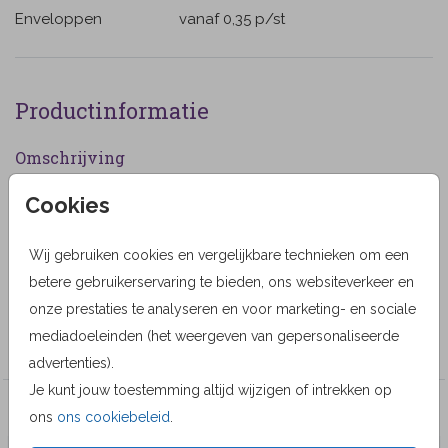
Enveloppen
vanaf 0,35
p/st
Productinformatie
Omschrijving
Rouwkaart voor een overleden kindje met ballon en
Cookies
sterren. (454)
Wij gebruiken cookies en vergelijkbare technieken om een
Designer
betere gebruikerservaring te bieden, ons websiteverkeer en
MyCards Design
onze prestaties te analyseren en voor marketing- en sociale
mediadoeleinden (het weergeven van gepersonaliseerde
Collectie
advertenties).
Je kunt jouw toestemming altijd wijzigen of intrekken op
Veel gekozen producten
ons
ons cookiebeleid
.