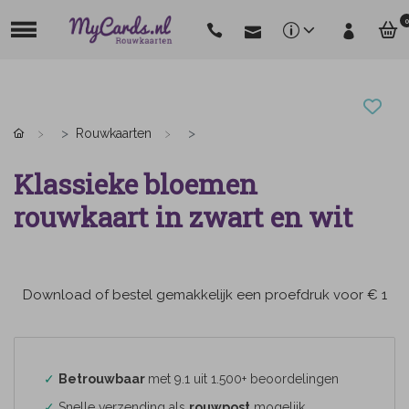
0
Rouwkaarten
Klassieke bloemen
rouwkaart in zwart en wit
Download of bestel gemakkelijk een proefdruk voor € 1
✓
Betrouwbaar
met 9.1 uit 1.500+ beoordelingen
✓
Snelle verzending als
rouwpost
mogelijk