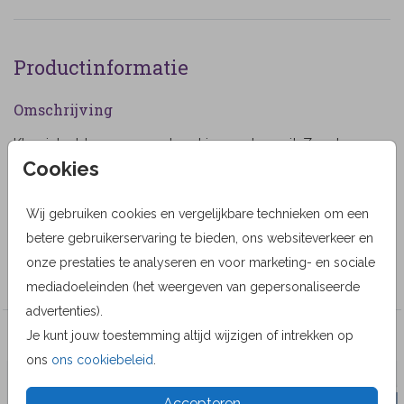
Productinformatie
Omschrijving
Klassieke bloemen rouwkaart in zwart en wit. Zwart
Cookies
balkje met naam erin. (2)
Designer
Wij gebruiken cookies en vergelijkbare technieken om een
MyCards Design
betere gebruikerservaring te bieden, ons websiteverkeer en
onze prestaties te analyseren en voor marketing- en sociale
Collectie
mediadoeleinden (het weergeven van gepersonaliseerde
advertenties).
Je kunt jouw toestemming altijd wijzigen of intrekken op
Veel gekozen producten
ons
ons cookiebeleid
.
Accepteren