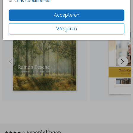
ons
ons cookiebeleid
.
Veel gekozen producten
Accepteren
Weigeren
★★★★☆ Beoordelingen