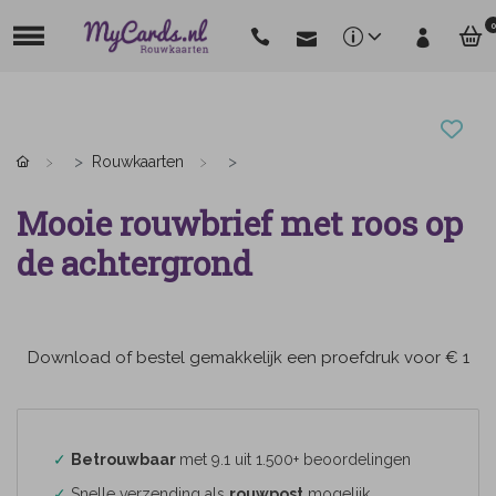
0
Rouwkaarten
Mooie rouwbrief met roos op
de achtergrond
Download of bestel gemakkelijk een proefdruk voor € 1
✓
Betrouwbaar
met 9.1 uit 1.500+ beoordelingen
✓
Snelle verzending als
rouwpost
mogelijk