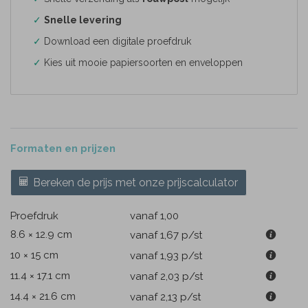
✓
Snelle levering
✓
Download een digitale proefdruk
✓
Kies uit mooie papiersoorten en enveloppen
Formaten en prijzen
Bereken de prijs met onze prijscalculator
Proefdruk
vanaf 1,00
8.6 × 12.9 cm
vanaf 1,67
p/st
10 × 15 cm
vanaf 1,93
p/st
11.4 × 17.1 cm
vanaf 2,03
p/st
14.4 × 21.6 cm
vanaf 2,13
p/st