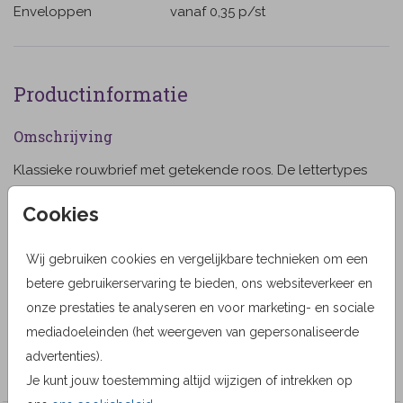
Enveloppen
vanaf 0,35
p/st
Productinformatie
Omschrijving
Klassieke rouwbrief met getekende roos. De lettertypes
en kleuren zijn naar eigen voorkeur aan te passen. Voor
Cookies
een traditionele rouwbrief adviseren wij u te bestellen
op biotop 195 grams papier, formaat 14x21 met een
Toon meer
Wij gebruiken cookies en vergelijkbare technieken om een
biotop rouw-envelop.
betere gebruikerservaring te bieden, ons websiteverkeer en
Designer
onze prestaties te analyseren en voor marketing- en sociale
MyCards Design
mediadoeleinden (het weergeven van gepersonaliseerde
advertenties).
Collectie
Je kunt jouw toestemming altijd wijzigen of intrekken op