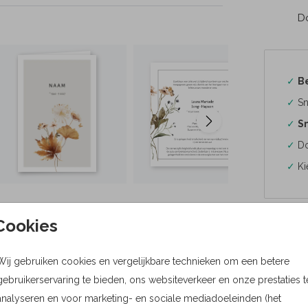
Do
✓
B
✓
Sn
✓
Sn
✓
Do
✓
Ki
Cookies
Formaten
Wij gebruiken cookies en vergelijkbare technieken om een betere
gebruikerservaring te bieden, ons websiteverkeer en onze prestaties t
Bere
analyseren en voor marketing- en sociale mediadoeleinden (het