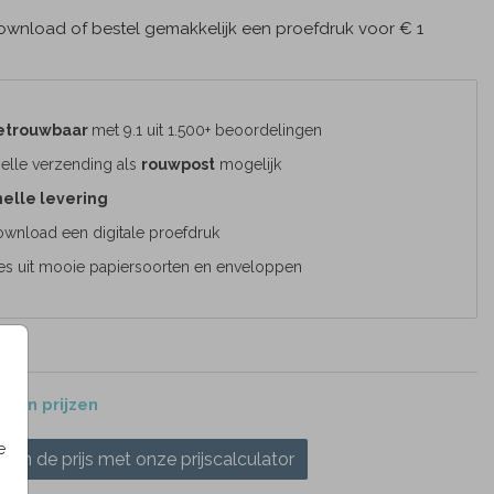
wnload of bestel gemakkelijk een proefdruk voor € 1
etrouwbaar
met 9.1 uit 1.500+ beoordelingen
elle verzending als
rouwpost
mogelijk
elle levering
wnload een digitale proefdruk
es uit mooie papiersoorten en enveloppen
 en prijzen
e
ken de prijs met onze prijscalculator