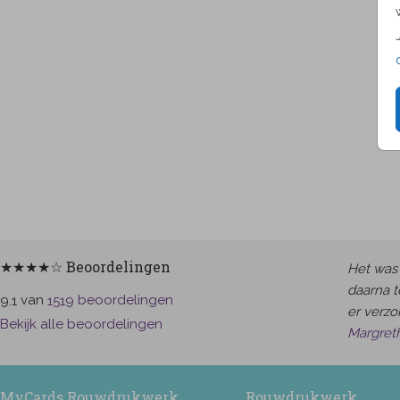
★★★★☆ Beoordelingen
Het was 
daarna t
van
beoordelingen
9.1
1519
er verzor
Bekijk alle beoordelingen
Margret
MyCards Rouwdrukwerk
Rouwdrukwerk