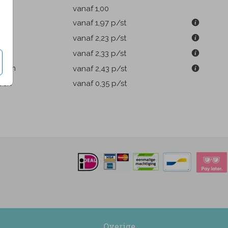
k
vanaf 1,00
9 cm
vanaf 1,97
p/st
m
vanaf 2,23
p/st
1 cm
vanaf 2,33
p/st
.6 cm
vanaf 2,43
p/st
pen
vanaf 0,35
p/st
Overige