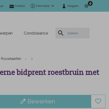
0
140
Contact
Informatie
Inloggen
twerpen
Condoleance
Rouwkaarten
rne bidprent roestbruin met
Bewerken