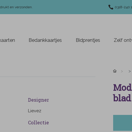
edrukt en verzonden.
0318-240 
aarten
Bedankkaartjes
Bidprentjes
Zelf on
Mode
blad
Designer
Lievez
Collectie