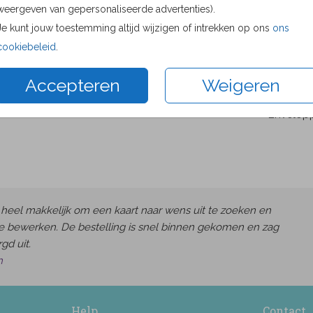
weergeven van gepersonaliseerde advertenties).
Proefdru
Je kunt jouw toestemming altijd wijzigen of intrekken op ons
ons
8.6 × 12.
cookiebeleid
.
10 × 15 c
11.4 × 17.
Accepteren
Weigeren
14.4 × 21
Envelop
heel makkelijk om een kaart naar wens uit te zoeken en
e bewerken. De bestelling is snel binnen gekomen en zag
gd uit.
h
Help
Contact