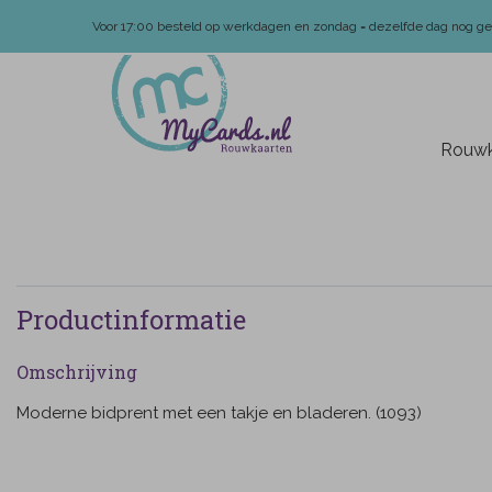
Voor 17:00 besteld op werkdagen en zondag = dezelfde dag nog g
Rouwk
Productinformatie
Omschrijving
Moderne bidprent met een takje en bladeren. (1093)