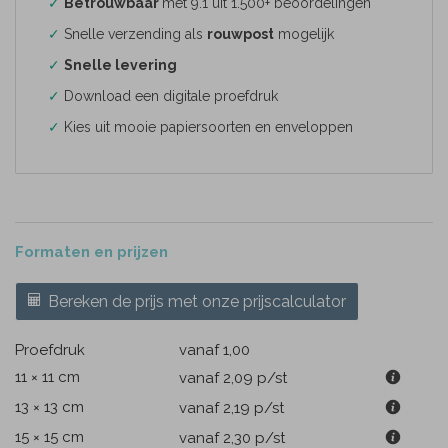
✓
Betrouwbaar
met 9.1 uit 1.500+ beoordelingen
✓
Snelle verzending als
rouwpost
mogelijk
✓
Snelle levering
✓
Download een digitale proefdruk
✓
Kies uit mooie papiersoorten en enveloppen
Formaten en prijzen
Bereken de prijs met onze prijscalculator
Proefdruk
vanaf 1,00
11 × 11 cm
vanaf 2,09
p/st
13 × 13 cm
vanaf 2,19
p/st
15 × 15 cm
vanaf 2,30
p/st