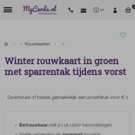
0
Rouwkaarten
Winter rouwkaart in groen
met sparrentak tijdens vorst
Download of bestel gemakkelijk een proefdruk voor € 1
✓
Betrouwbaar
met 9.1 uit 1.500+ beoordelingen
✓
Snelle verzending als
rouwpost
mogelijk