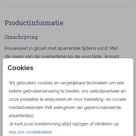
Productinformatie
Omschrijving
Rouwkaart in groen met sparrentak tijdens vorst. Met
de naam van de overledene op de voorzijde. Je kunt
deze kaart helemaal naar je eigen smaak aanpassen.
Cookies
(77)
Toon meer
Wij gebruiken cookies en vergelijkbare technieken om een
Designer
betere gebruikerservaring te bieden, ons websiteverkeer en
onze prestaties te analyseren en voor marketing- en sociale
MyCards Design
mediadoeleinden (het weergeven van gepersonaliseerde
Collectie
advertenties).
Je kunt jouw toestemming altijd wijzigen of intrekken op
ons
ons cookiebeleid
.