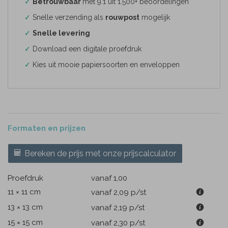
✓
Betrouwbaar
met 9.1 uit 1.500+ beoordelingen
✓
Snelle verzending als
rouwpost
mogelijk
✓
Snelle levering
✓
Download een digitale proefdruk
✓
Kies uit mooie papiersoorten en enveloppen
Formaten en prijzen
Bereken de prijs met onze prijscalculator
Proefdruk
vanaf 1,00
11 × 11 cm
vanaf 2,09
p/st
13 × 13 cm
vanaf 2,19
p/st
15 × 15 cm
vanaf 2,30
p/st