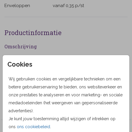
Enveloppen
vanaf 0,35
p/st
Productinformatie
Omschrijving
Moderne rouwkaart met rouwrand ochtend lucht met
Cookies
wolken en water. Alle teksten en kleuren zijn naar
keuze aan te passen. (25)
Wij gebruiken cookies en vergelijkbare technieken om een
Designer
betere gebruikerservaring te bieden, ons websiteverkeer en
onze prestaties te analyseren en voor marketing- en sociale
MyCards Design
mediadoeleinden (het weergeven van gepersonaliseerde
Collectie
advertenties).
Je kunt jouw toestemming altijd wijzigen of intrekken op
ons
ons cookiebeleid
.
Veel gekozen producten