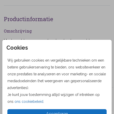
Productinformatie
Omschrijving
Moderne bloemen rouwkaart met gele zonnebloem.
Cookies
(9999)
Designer
Wij gebruiken cookies en vergelijkbare technieken om een
MyCards Design
betere gebruikerservaring te bieden, ons websiteverkeer en
onze prestaties te analyseren en voor marketing- en sociale
Collectie
mediadoeleinden (het weergeven van gepersonaliseerde
advertenties).
Je kunt jouw toestemming altijd wijzigen of intrekken op
Veel gekozen producten
ons
ons cookiebeleid
.
Accepteren