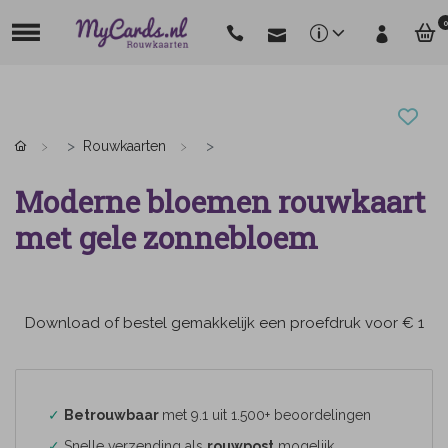
0
Rouwkaarten
Moderne bloemen rouwkaart
met gele zonnebloem
Download of bestel gemakkelijk een proefdruk voor € 1
✓
Betrouwbaar
met 9.1 uit 1.500+ beoordelingen
✓
Snelle verzending als
rouwpost
mogelijk