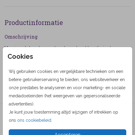
Productinformatie
Omschrijving
Mooie getekende rouwkaart rood met bootje in de zee
Cookies
met wit kader. (316)
Designer
Wij gebruiken cookies en vergelijkbare technieken om een
Paula Gerritsen
betere gebruikerservaring te bieden, ons websiteverkeer en
onze prestaties te analyseren en voor marketing- en sociale
Collectie
mediadoeleinden (het weergeven van gepersonaliseerde
advertenties).
Je kunt jouw toestemming altijd wijzigen of intrekken op
Veel gekozen producten
ons
ons cookiebeleid
.
Accepteren