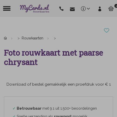
0
Rouwkaarten
Foto rouwkaart met paarse
chrysant
Download of bestel gemakkelijk een proefdruk voor € 1
✓
Betrouwbaar
met 9.1 uit 1.500+ beoordelingen
✓
Snelle verzending als
rouwpost
mogelijk