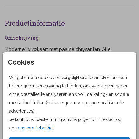
Productinformatie
Omschrijving
Moderne rouwkaart met paarse chrysanten. Alle
teksten zijn naar keuze aan te passen en ook de foto is
Cookies
te vervangen door een eigen versie (9999)
Designer
Wij gebruiken cookies en vergelijkbare technieken om een
betere gebruikerservaring te bieden, ons websiteverkeer en
MyCards Design
onze prestaties te analyseren en voor marketing- en sociale
Collectie
mediadoeleinden (het weergeven van gepersonaliseerde
advertenties).
Je kunt jouw toestemming altijd wijzigen of intrekken op
Veel gekozen producten
ons
ons cookiebeleid
.