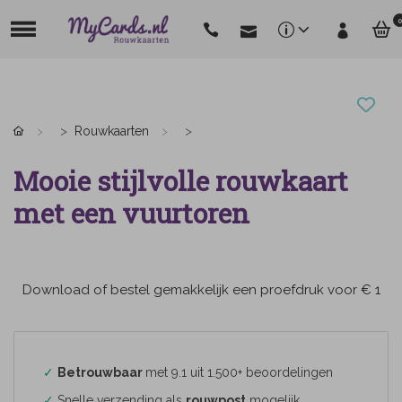
0
Rouwkaarten
Mooie stijlvolle rouwkaart
met een vuurtoren
Download of bestel gemakkelijk een proefdruk voor € 1
✓
Betrouwbaar
met 9.1 uit 1.500+ beoordelingen
✓
Snelle verzending als
rouwpost
mogelijk