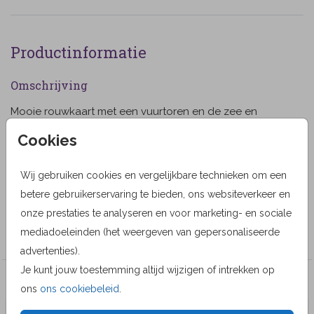
Productinformatie
Omschrijving
Mooie rouwkaart met een vuurtoren en de zee en
mooie luchten / wolken. Het is mogelijk om een eigen
Cookies
foto toe te voegen en het kader verwijderen. (9999)
Designer
Wij gebruiken cookies en vergelijkbare technieken om een
betere gebruikerservaring te bieden, ons websiteverkeer en
MyCards Design
onze prestaties te analyseren en voor marketing- en sociale
Collectie
mediadoeleinden (het weergeven van gepersonaliseerde
advertenties).
Je kunt jouw toestemming altijd wijzigen of intrekken op
Veel gekozen producten
ons
ons cookiebeleid
.