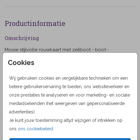
Productinformatie
Omschrijving
Mooie stijlvolle rouwkaart met zeilboot - boot -
zeilschip. Het is mogelijk om een eigen foto toe te
Cookies
voegen en het kader verwijderen. (9999)
Designer
Wij gebruiken cookies en vergelijkbare technieken om een
betere gebruikerservaring te bieden, ons websiteverkeer en
MyCards Design
onze prestaties te analyseren en voor marketing- en sociale
Collectie
mediadoeleinden (het weergeven van gepersonaliseerde
advertenties).
Je kunt jouw toestemming altijd wijzigen of intrekken op
Veel gekozen producten
ons
ons cookiebeleid
.