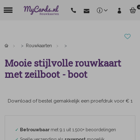
0
Rouwkaarten
Mooie stijlvolle rouwkaart
met zeilboot - boot
Download of bestel gemakkelijk een proefdruk voor € 1
✓
Betrouwbaar
met 9.1 uit 1.500+ beoordelingen
✓
Snelle verzending als
rouwpost
mogelijk