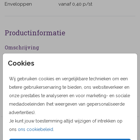
Enveloppen
vanaf 0,40
p/st
Productinformatie
Omschrijving
Rouwbrief met op de achtergrond blauwe hortensia's.
Cookies
(1232)
Wij gebruiken cookies en vergelijkbare technieken om een
Designer
betere gebruikerservaring te bieden, ons websiteverkeer en
Alma Langerak
onze prestaties te analyseren en voor marketing- en sociale
Collectie
mediadoeleinden (het weergeven van gepersonaliseerde
advertenties).
Je kunt jouw toestemming altijd wijzigen of intrekken op
Veel gekozen producten
ons
ons cookiebeleid
.