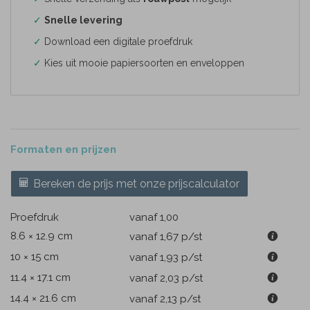
✓
Snelle levering
✓
Download een digitale proefdruk
✓
Kies uit mooie papiersoorten en enveloppen
Formaten en prijzen
Bereken de prijs met onze prijscalculator
Proefdruk
vanaf 1,00
8.6 × 12.9 cm
vanaf 1,67
p/st
10 × 15 cm
vanaf 1,93
p/st
11.4 × 17.1 cm
vanaf 2,03
p/st
14.4 × 21.6 cm
vanaf 2,13
p/st