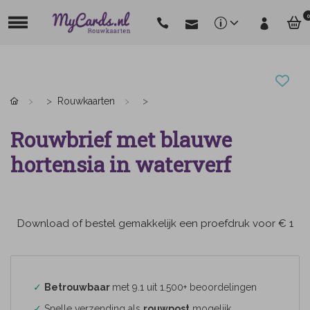
0
Rouwkaarten
Rouwbrief met blauwe
hortensia in waterverf
Download of bestel gemakkelijk een proefdruk voor € 1
✓
Betrouwbaar
met 9.1 uit 1.500+ beoordelingen
✓
Snelle verzending als
rouwpost
mogelijk