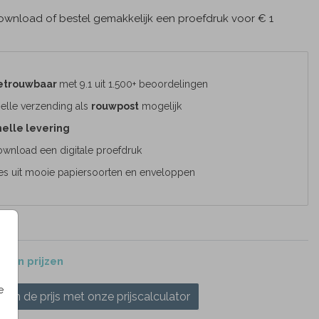
wnload of bestel gemakkelijk een proefdruk voor € 1
etrouwbaar
met 9.1 uit 1.500+ beoordelingen
elle verzending als
rouwpost
mogelijk
elle levering
wnload een digitale proefdruk
es uit mooie papiersoorten en enveloppen
 en prijzen
e
ken de prijs met onze prijscalculator