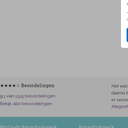
★★★★☆ Beoordelingen
Het was 
daarna t
van
beoordelingen
9.1
1519
er verzor
Bekijk alle beoordelingen
Margret
MyCards Rouwdrukwerk
Rouwdrukwerk