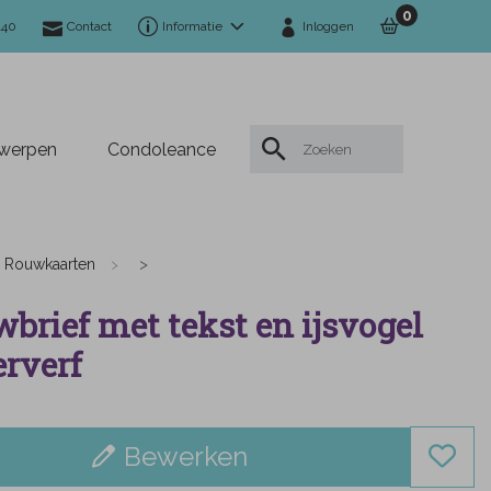
0
140
Contact
Informatie
Inloggen
twerpen
Condoleance
Rouwkaarten
brief met tekst en ijsvogel
rverf
Bewerken