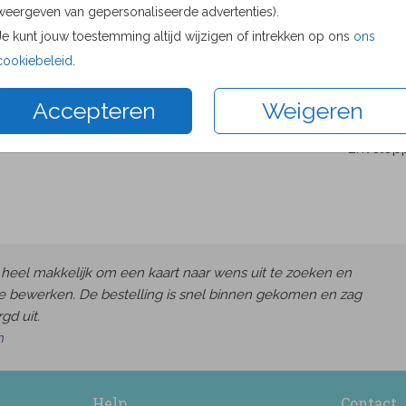
weergeven van gepersonaliseerde advertenties).
Proefdru
Je kunt jouw toestemming altijd wijzigen of intrekken op ons
ons
8.6 × 12.
cookiebeleid
.
10 × 15 c
11.4 × 17.
Accepteren
Weigeren
14.4 × 21
Envelop
heel makkelijk om een kaart naar wens uit te zoeken en
e bewerken. De bestelling is snel binnen gekomen en zag
gd uit.
h
Help
Contact