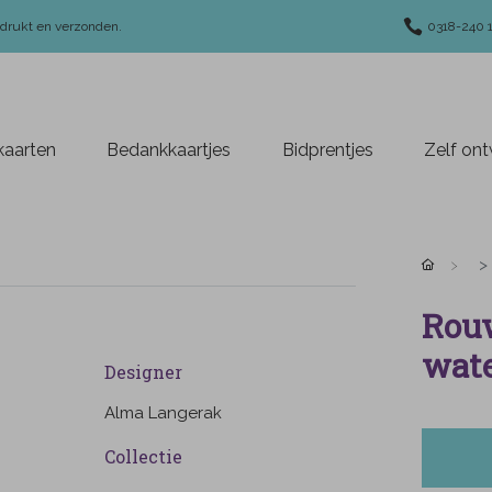
edrukt en verzonden.
0318-240 
aarten
Bedankkaartjes
Bidprentjes
Zelf on
Rouw
wate
Designer
Alma Langerak
Collectie