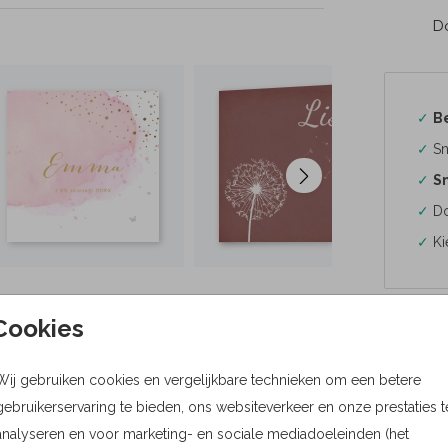
Do
✓
B
✓
Sn
✓
Sn
✓
Do
✓
Ki
Cookies
Formaten
Wij gebruiken cookies en vergelijkbare technieken om een betere
gebruikerservaring te bieden, ons websiteverkeer en onze prestaties t
Bere
analyseren en voor marketing- en sociale mediadoeleinden (het