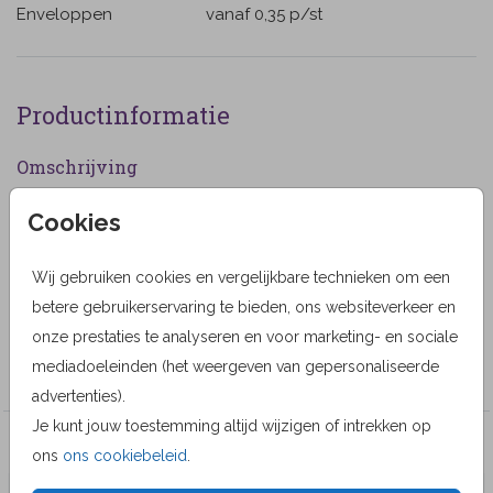
Enveloppen
vanaf 0,35
p/st
Productinformatie
Omschrijving
Rouwkaart met een waterverf afbeelding van een bos
Cookies
met verschillende bomen.
Wij gebruiken cookies en vergelijkbare technieken om een
Designer
betere gebruikerservaring te bieden, ons websiteverkeer en
MyCards Design
onze prestaties te analyseren en voor marketing- en sociale
Collectie
mediadoeleinden (het weergeven van gepersonaliseerde
advertenties).
Je kunt jouw toestemming altijd wijzigen of intrekken op
Veel gekozen producten
ons
ons cookiebeleid
.