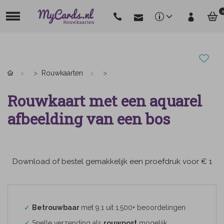
0
Rouwkaarten
Rouwkaart met een aquarel
afbeelding van een bos
Download of bestel gemakkelijk een proefdruk voor € 1
✓
Betrouwbaar
met 9.1 uit 1.500+ beoordelingen
✓
Snelle verzending als
rouwpost
mogelijk