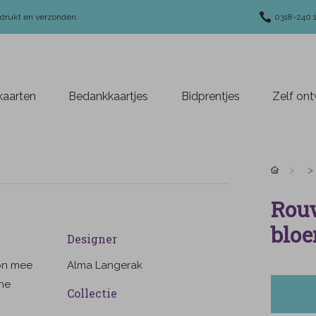
edrukt en verzonden.
0318-240 
aarten
Bedankkaartjes
Bidprentjes
Zelf on
Rouw
blo
Designer
oon mee
Alma Langerak
ene
Collectie