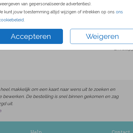
weergeven van gepersonaliseerde advertenties).
Proefdru
Je kunt jouw toestemming altijd wijzigen of intrekken op ons
ons
8.6 × 12.
cookiebeleid
.
10 × 15 c
11.4 × 17.
Accepteren
Weigeren
14.4 × 21
Envelop
heel makkelijk om een kaart naar wens uit te zoeken en
e bewerken. De bestelling is snel binnen gekomen en zag
gd uit.
h
Help
Contact