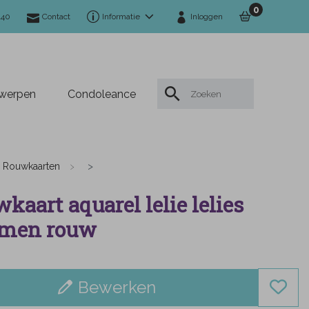
0
140
Contact
Informatie
Inloggen
twerpen
Condoleance
Rouwkaarten
kaart aquarel lelie lelies
emen rouw
Bewerken