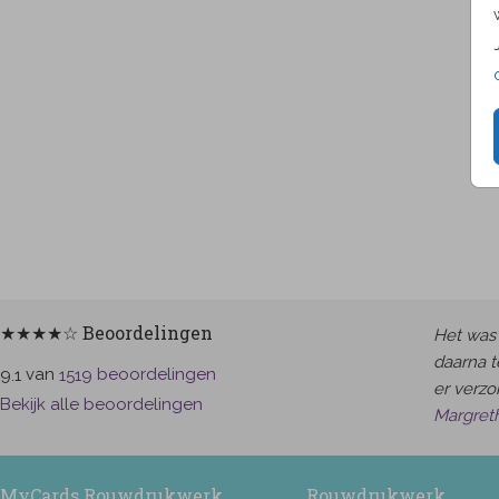
★★★★☆ Beoordelingen
Het was 
daarna t
van
beoordelingen
9.1
1519
er verzor
Bekijk alle beoordelingen
Margret
MyCards Rouwdrukwerk
Rouwdrukwerk