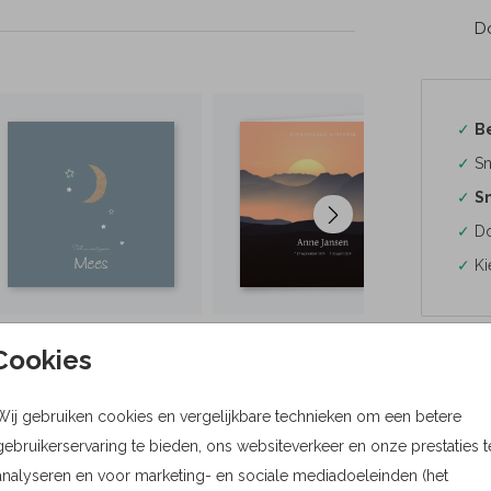
Do
✓
B
✓
Sn
✓
Sn
✓
Do
✓
Ki
Cookies
Formaten
Wij gebruiken cookies en vergelijkbare technieken om een betere
gebruikerservaring te bieden, ons websiteverkeer en onze prestaties t
Bere
analyseren en voor marketing- en sociale mediadoeleinden (het