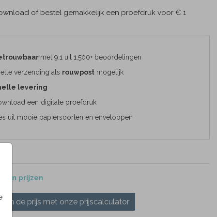
wnload of bestel gemakkelijk een proefdruk voor € 1
etrouwbaar
met 9.1 uit 1.500+ beoordelingen
elle verzending als
rouwpost
mogelijk
elle levering
wnload een digitale proefdruk
es uit mooie papiersoorten en enveloppen
 en prijzen
e
ken de prijs met onze prijscalculator