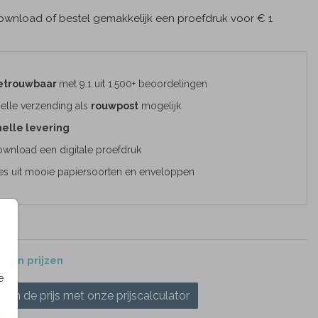
wnload of bestel gemakkelijk een proefdruk voor € 1
etrouwbaar
met 9.1 uit 1.500+ beoordelingen
elle verzending als
rouwpost
mogelijk
elle levering
wnload een digitale proefdruk
es uit mooie papiersoorten en enveloppen
 en prijzen
e
ken de prijs met onze prijscalculator