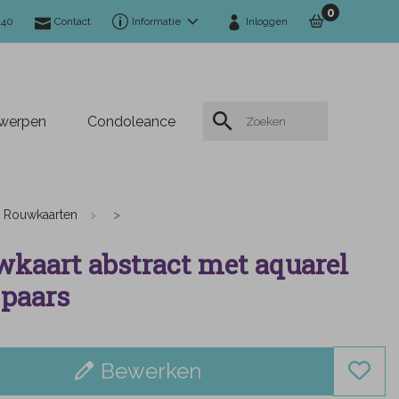
0
140
Contact
Informatie
Inloggen
twerpen
Condoleance
Rouwkaarten
kaart abstract met aquarel
 paars
Bewerken