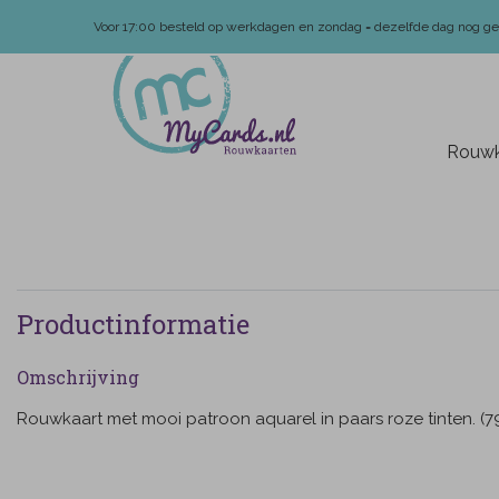
Voor 17:00 besteld op werkdagen en zondag = dezelfde dag nog g
Rouwk
Productinformatie
Omschrijving
Rouwkaart met mooi patroon aquarel in paars roze tinten. (7