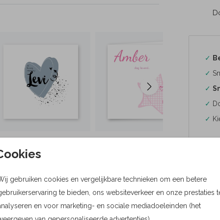
Do
✓
B
✓
Sn
✓
Sn
✓
Do
✓
Ki
Cookies
Wij gebruiken cookies en vergelijkbare technieken om een betere
Formaten
gebruikerservaring te bieden, ons websiteverkeer en onze prestaties t
Bere
analyseren en voor marketing- en sociale mediadoeleinden (het
weergeven van gepersonaliseerde advertenties).