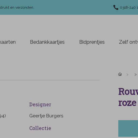
edrukt en verzonden.
0318-240 
aarten
Bedankkaartjes
Bidprentjes
Zelf on
Rouw
roze
Designer
94)
Geertje Burgers
Collectie