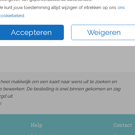
Proefdru
Je kunt jouw toestemming altijd wijzigen of intrekken op ons
ons
11 × 11 c
cookiebeleid
.
13 × 13 c
Accepteren
Weigeren
15 × 15 c
Envelop
heel makkelijk om een kaart naar wens uit te zoeken en
e bewerken. De bestelling is snel binnen gekomen en zag
gd uit.
h
Help
Contact