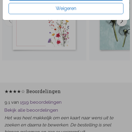
Weigeren
★★★★☆ Beoordelingen
van
beoordelingen
9.1
1519
Bekijk alle beoordelingen
Het was heel makkelijk om een kaart naar wens uit te
zoeken en daarna te bewerken. De bestelling is snel