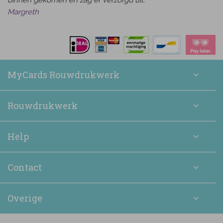
binnen gekomen en zag er verzorgd uit.
Margreth
MyCards Rouwdrukwerk
Rouwdrukwerk
Help
Contact
Overige