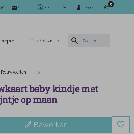
0
140
Contact
Informatie
Inloggen
twerpen
Condoleance
Rouwkaarten
kaart baby kindje met
jntje op maan
Bewerken