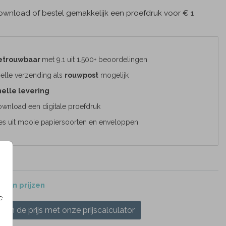
wnload of bestel gemakkelijk een proefdruk voor € 1
etrouwbaar
met 9.1 uit 1.500+ beoordelingen
elle verzending als
rouwpost
mogelijk
elle levering
wnload een digitale proefdruk
es uit mooie papiersoorten en enveloppen
 en prijzen
e
ken de prijs met onze prijscalculator