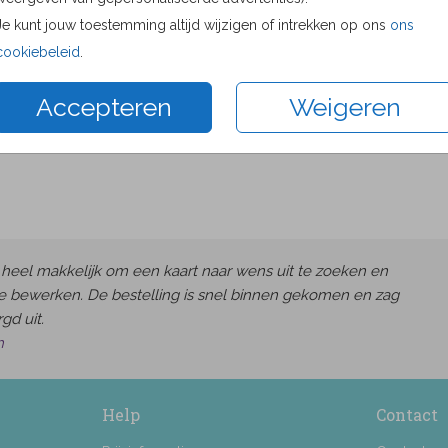
Proefdru
Je kunt jouw toestemming altijd wijzigen of intrekken op ons
ons
11 × 11 c
cookiebeleid
.
13 × 13 c
Accepteren
Weigeren
15 × 15 c
Envelop
heel makkelijk om een kaart naar wens uit te zoeken en
e bewerken. De bestelling is snel binnen gekomen en zag
gd uit.
h
Help
Contact