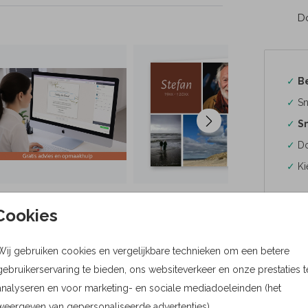
Do
✓
B
✓
Sn
✓
Sn
✓
Do
✓
Ki
Cookies
Wij gebruiken cookies en vergelijkbare technieken om een betere
Formaten
gebruikerservaring te bieden, ons websiteverkeer en onze prestaties t
Bere
analyseren en voor marketing- en sociale mediadoeleinden (het
weergeven van gepersonaliseerde advertenties).