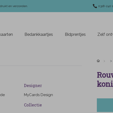
edrukt en verzonden.
0318-240 
aarten
Bedankkaartjes
Bidprentjes
Zelf on
Rouw
koni
Designer
 de
MyCards Design
Collectie