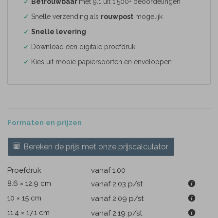
✓
Betrouwbaar
met 9.1 uit 1.500+ beoordelingen
✓
Snelle verzending als
rouwpost
mogelijk
✓
Snelle levering
✓
Download een digitale proefdruk
✓
Kies uit mooie papiersoorten en enveloppen
Formaten en prijzen
Bereken de prijs met onze prijscalculator
Proefdruk
vanaf 1,00
8.6 × 12.9 cm
vanaf 2,03
p/st
10 × 15 cm
vanaf 2,09
p/st
11.4 × 17.1 cm
vanaf 2,19
p/st