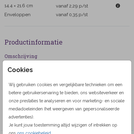
14.4 × 21.6 cm
vanaf 2,29
p/st
Enveloppen
vanaf 0,35
p/st
Productinformatie
Omschrijving
Rouwkaartje voor een kindje een baby meisje
Cookies
bloemenveld in pastel kleuren. Een vlinder en
paardenbloem pluisjes. (999999)
Wij gebruiken cookies en vergelijkbare technieken om een
betere gebruikerservaring te bieden, ons websiteverkeer en
Designer
onze prestaties te analyseren en voor marketing- en sociale
MyCards Design
mediadoeleinden (het weergeven van gepersonaliseerde
advertenties).
Collectie
Je kunt jouw toestemming altijd wijzigen of intrekken op
ons
ons cookiebeleid
.