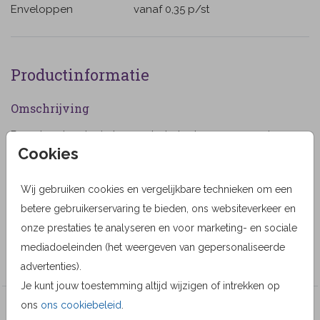
Enveloppen
vanaf 0,35
p/st
Productinformatie
Omschrijving
Rouwkaart met ruimte voor het plaatsen van een eigen
Cookies
foto. Op de achtergrond paarse bladeren van een
esdoorn boom. (1260)
Wij gebruiken cookies en vergelijkbare technieken om een
Designer
betere gebruikerservaring te bieden, ons websiteverkeer en
Alma Langerak
onze prestaties te analyseren en voor marketing- en sociale
mediadoeleinden (het weergeven van gepersonaliseerde
Collectie
advertenties).
Je kunt jouw toestemming altijd wijzigen of intrekken op
ons
ons cookiebeleid
.
Veel gekozen producten