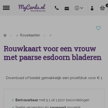
0
Rouwkaarten
Rouwkaart voor een vrouw
met paarse esdoorn bladeren
Download of bestel gemakkelijk een proefdruk voor € 1
✓
Betrouwbaar
met 9.1 uit 1.500+ beoordelingen
✓
Snelle verzending als
rouwpost
mogelijk