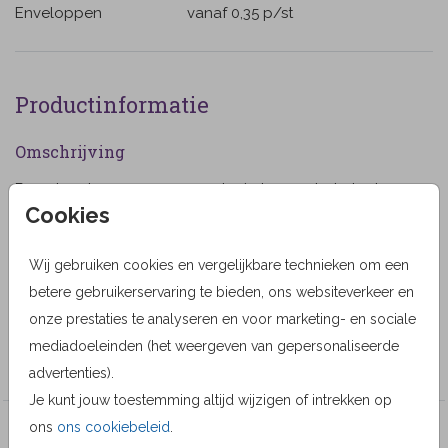
Enveloppen
vanaf 0,35
p/st
Productinformatie
Omschrijving
Rouwkaart voor een man met ruimte voor het plaatsen
Cookies
van een eigen foto. Met een achtergrond foto van een
golvende zee. (999999)
Wij gebruiken cookies en vergelijkbare technieken om een
Designer
betere gebruikerservaring te bieden, ons websiteverkeer en
Alma Langerak
onze prestaties te analyseren en voor marketing- en sociale
mediadoeleinden (het weergeven van gepersonaliseerde
Collectie
advertenties).
Je kunt jouw toestemming altijd wijzigen of intrekken op
ons
ons cookiebeleid
.
Veel gekozen producten