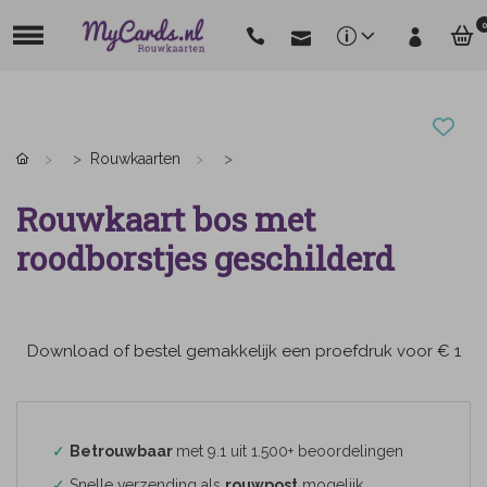
0
Rouwkaarten
Rouwkaart bos met
roodborstjes geschilderd
Download of bestel gemakkelijk een proefdruk voor € 1
✓
Betrouwbaar
met 9.1 uit 1.500+ beoordelingen
✓
Snelle verzending als
rouwpost
mogelijk