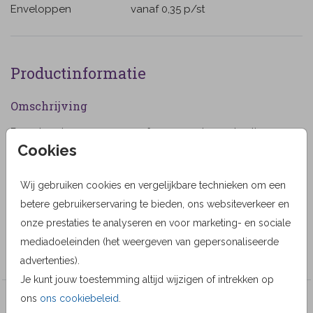
Enveloppen
vanaf 0,35
p/st
Productinformatie
Omschrijving
Rouwkaart voor een man of vrouw met een slootje,
Cookies
bomen en roodborstje op de grond en een vogeltje in
de lucht. (1193)
Wij gebruiken cookies en vergelijkbare technieken om een
Designer
betere gebruikerservaring te bieden, ons websiteverkeer en
MyCards Design
onze prestaties te analyseren en voor marketing- en sociale
mediadoeleinden (het weergeven van gepersonaliseerde
Collectie
advertenties).
Je kunt jouw toestemming altijd wijzigen of intrekken op
ons
ons cookiebeleid
.
Veel gekozen producten