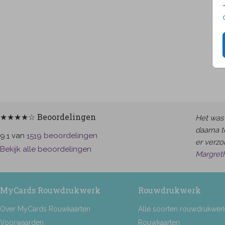
★★★★☆ Beoordelingen
Het was 
daarna t
van
beoordelingen
9.1
1519
er verzor
Bekijk alle beoordelingen
Margret
MyCards Rouwdrukwerk
Rouwdrukwerk
Over MyCards Rouwkaarten
Alle soorten rouwdrukwer
Voorwaarden
Rouwkaarten