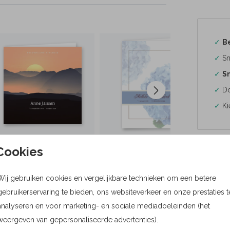
✓
B
✓
Sn
✓
Sn
✓
Do
✓
Ki
Cookies
Formaten
Wij gebruiken cookies en vergelijkbare technieken om een betere
gebruikerservaring te bieden, ons websiteverkeer en onze prestaties t
Bere
analyseren en voor marketing- en sociale mediadoeleinden (het
weergeven van gepersonaliseerde advertenties).
Proefdru