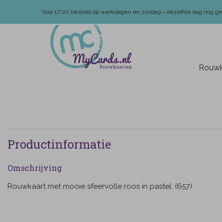
Voor 17:00 besteld op werkdagen en zondag = dezelfde dag nog g
Rouwk
Productinformatie
Omschrijving
Rouwkaart met mooie sfeervolle roos in pastel. (657)