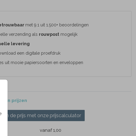
etrouwbaar
met 9.1 uit 1.500+ beoordelingen
elle verzending als
rouwpost
mogelijk
elle levering
wnload een digitale proefdruk
es uit mooie papiersoorten en enveloppen
 en prijzen
e
ken de prijs met onze prijscalculator
k
vanaf 1,00