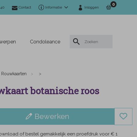
0
140
Contact
Informatie
Inloggen
twerpen
Condoleance
Rouwkaarten
kaart botanische roos
Bewerken
wnload of bestel gemakkelijk een proefdruk voor € 1