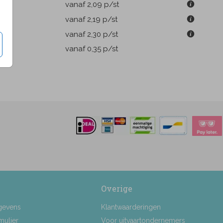
m
vanaf 2,09
p/st
m
vanaf 2,19
p/st
m
vanaf 2,30
p/st
pen
vanaf 0,35
p/st
Overige
gevens
Klantwaarderingen
mulier
Voor uitvaartondernemers