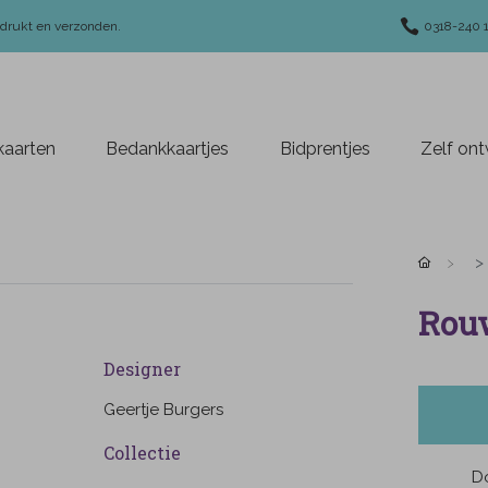
edrukt en verzonden.
0318-240 
aarten
Bedankkaartjes
Bidprentjes
Zelf on
Rouw
Designer
Geertje Burgers
Collectie
Do