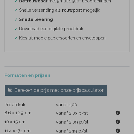
✓
Betrouwbaar
met 9.1 uit 1.500+ beoordelingen
✓
Snelle verzending als
rouwpost
mogelijk
✓
Snelle levering
✓
Download een digitale proefdruk
✓
Kies uit mooie papiersoorten en enveloppen
Formaten en prijzen
Bereken de prijs met onze prijscalculator
Proefdruk
vanaf 1,00
8.6 × 12.9 cm
vanaf 2,03
p/st
10 × 15 cm
vanaf 2,09
p/st
11.4 × 17.1 cm
vanaf 2,19
p/st