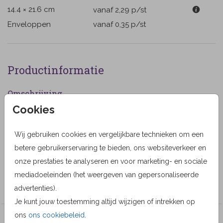
14.4 × 21.6 cm
vanaf 2,29
p/st
Enveloppen
vanaf 0,35
p/st
Productinformatie
Omschrijving
Cookies
Staande rouwkaart met ruimte voor een eigen foto en
roze lelies. (1157)
Wij gebruiken cookies en vergelijkbare technieken om een
Designer
betere gebruikerservaring te bieden, ons websiteverkeer en
onze prestaties te analyseren en voor marketing- en sociale
Alma Langerak
mediadoeleinden (het weergeven van gepersonaliseerde
Collectie
advertenties).
Je kunt jouw toestemming altijd wijzigen of intrekken op
ons
ons cookiebeleid
.
Veel gekozen producten