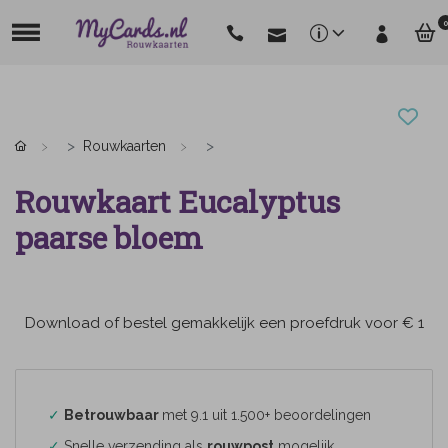
0
Rouwkaarten
Rouwkaart Eucalyptus
paarse bloem
Download of bestel gemakkelijk een proefdruk voor € 1
✓
Betrouwbaar
met 9.1 uit 1.500+ beoordelingen
✓
Snelle verzending als
rouwpost
mogelijk