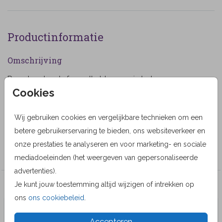
Productinformatie
Omschrijving
Rouwkaart met sfeervolle bloemen in het paars en
Cookies
eucalyptus blad. (803)
Designer
Wij gebruiken cookies en vergelijkbare technieken om een
Geertje Burgers
betere gebruikerservaring te bieden, ons websiteverkeer en
onze prestaties te analyseren en voor marketing- en sociale
Collectie
mediadoeleinden (het weergeven van gepersonaliseerde
advertenties).
Je kunt jouw toestemming altijd wijzigen of intrekken op
Veel gekozen producten
ons
ons cookiebeleid
.
Accepteren