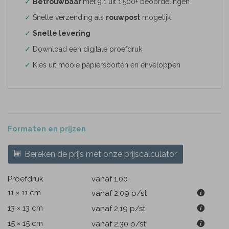
✓
Betrouwbaar
met 9.1 uit 1.500+ beoordelingen
✓
Snelle verzending als
rouwpost
mogelijk
✓
Snelle levering
✓
Download een digitale proefdruk
✓
Kies uit mooie papiersoorten en enveloppen
Formaten en prijzen
Bereken de prijs met onze prijscalculator
Proefdruk
vanaf 1,00
11 × 11 cm
vanaf 2,09
p/st
13 × 13 cm
vanaf 2,19
p/st
15 × 15 cm
vanaf 2,30
p/st