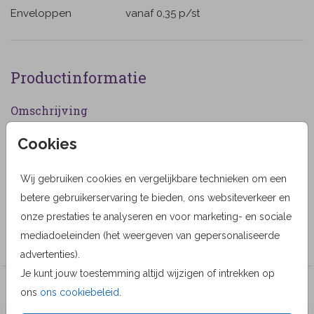
Enveloppen
vanaf 0,35
p/st
Productinformatie
Omschrijving
Rouwkaart voor een man met foto collage van natuur
Cookies
en wandelen. (555555)
Wij gebruiken cookies en vergelijkbare technieken om een
Designer
betere gebruikerservaring te bieden, ons websiteverkeer en
Alma Langerak
onze prestaties te analyseren en voor marketing- en sociale
mediadoeleinden (het weergeven van gepersonaliseerde
Collectie
advertenties).
Je kunt jouw toestemming altijd wijzigen of intrekken op
Veel gekozen producten
ons
ons cookiebeleid
.