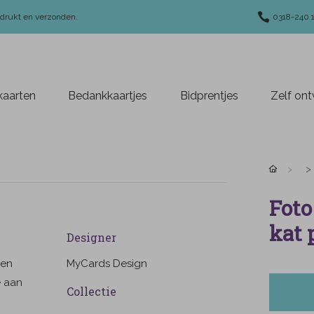
edrukt en verzonden.
0318-240 
aarten
Bedankkaartjes
Bidprentjes
Zelf on
Foto
kat 
Designer
gen
MyCards Design
e aan
Collectie