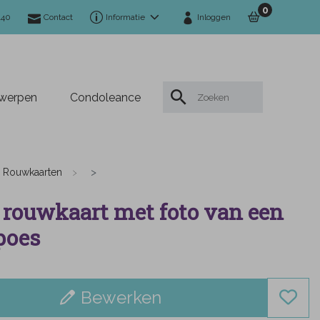
0
140
Contact
Informatie
Inloggen
twerpen
Condoleance
Rouwkaarten
 rouwkaart met foto van een
poes
Bewerken