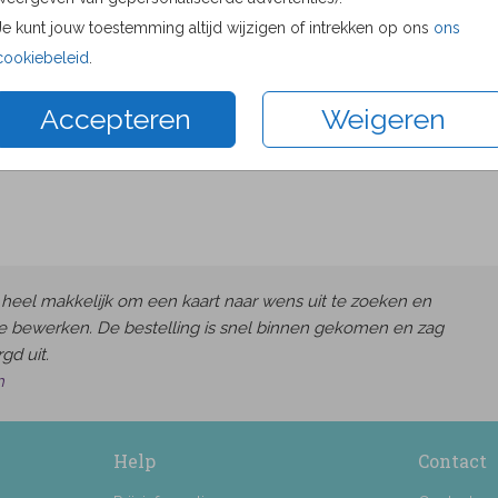
Proefdru
Je kunt jouw toestemming altijd wijzigen of intrekken op ons
ons
11 × 11 c
cookiebeleid
.
13 × 13 c
Accepteren
Weigeren
15 × 15 c
Envelop
heel makkelijk om een kaart naar wens uit te zoeken en
e bewerken. De bestelling is snel binnen gekomen en zag
gd uit.
h
Help
Contact