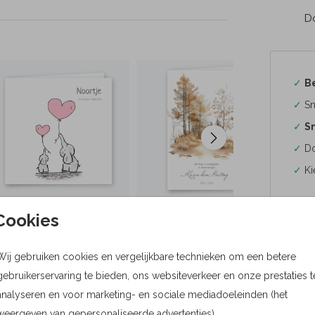
Do
✓
B
✓
Sn
✓
Sn
✓
Do
✓
Ki
Cookies
Wij gebruiken cookies en vergelijkbare technieken om een betere
Formaten
gebruikerservaring te bieden, ons websiteverkeer en onze prestaties t
Bere
analyseren en voor marketing- en sociale mediadoeleinden (het
weergeven van gepersonaliseerde advertenties).