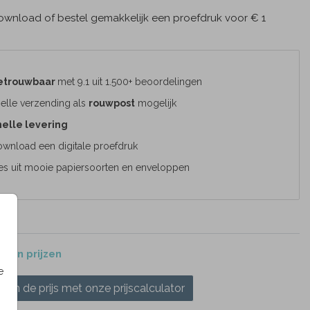
wnload of bestel gemakkelijk een proefdruk voor € 1
etrouwbaar
met 9.1 uit 1.500+ beoordelingen
elle verzending als
rouwpost
mogelijk
elle levering
wnload een digitale proefdruk
es uit mooie papiersoorten en enveloppen
 en prijzen
e
ken de prijs met onze prijscalculator