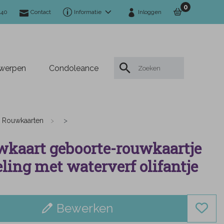
0
140
Contact
Informatie
Inloggen
twerpen
Condoleance
Rouwkaarten
kaart geboorte-rouwkaartje
ling met waterverf olifantje
Bewerken