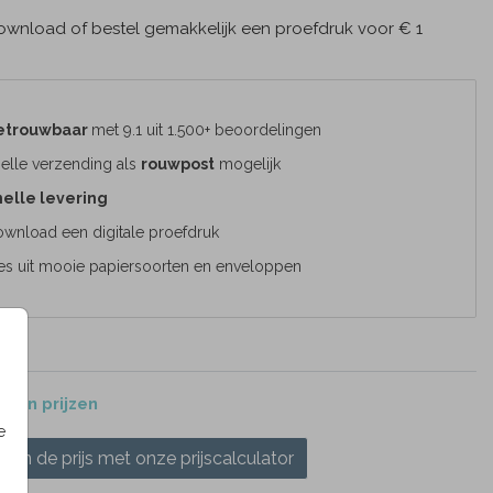
wnload of bestel gemakkelijk een proefdruk voor € 1
etrouwbaar
met 9.1 uit 1.500+ beoordelingen
elle verzending als
rouwpost
mogelijk
elle levering
wnload een digitale proefdruk
es uit mooie papiersoorten en enveloppen
 en prijzen
e
ken de prijs met onze prijscalculator