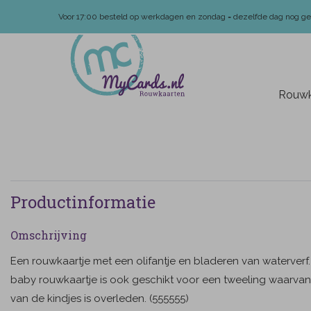
Voor 17:00 besteld op werkdagen en zondag = dezelfde dag nog g
Rouwk
Productinformatie
Omschrijving
Een rouwkaartje met een olifantje en bladeren van waterverf.
baby rouwkaartje is ook geschikt voor een tweeling waarva
van de kindjes is overleden. (555555)