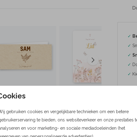
Do
✓
B
✓
Sn
✓
Sn
✓
Do
✓
Ki
Cookies
Wij gebruiken cookies en vergelijkbare technieken om een betere
Formaten
gebruikerservaring te bieden, ons websiteverkeer en onze prestaties t
Bere
analyseren en voor marketing- en sociale mediadoeleinden (het
weergeven van gepersonaliseerde advertenties).