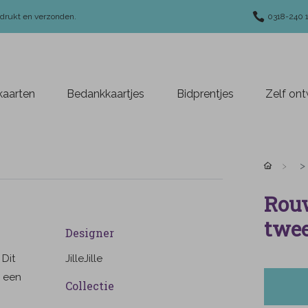
edrukt en verzonden.
0318-240 
aarten
Bedankkaartjes
Bidprentjes
Zelf on
Rouw
twee
Designer
 Dit
JilleJille
n een
Collectie