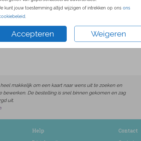
Proefdru
Je kunt jouw toestemming altijd wijzigen of intrekken op ons
ons
11 × 11 c
cookiebeleid
.
13 × 13 c
Accepteren
Weigeren
15 × 15 c
Envelop
heel makkelijk om een kaart naar wens uit te zoeken en
e bewerken. De bestelling is snel binnen gekomen en zag
gd uit.
h
Help
Contact