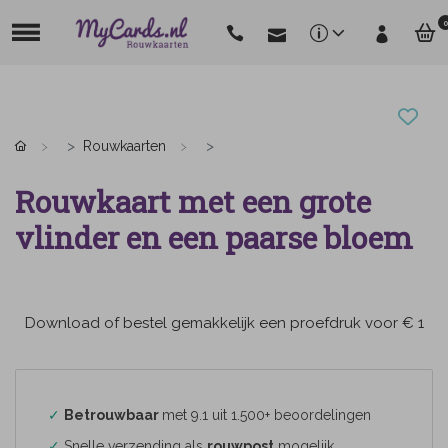
0
Rouwkaarten
Rouwkaart met een grote
vlinder en een paarse bloem
Download of bestel gemakkelijk een proefdruk voor € 1
✓
Betrouwbaar
met 9.1 uit 1.500+ beoordelingen
✓
Snelle verzending als
rouwpost
mogelijk