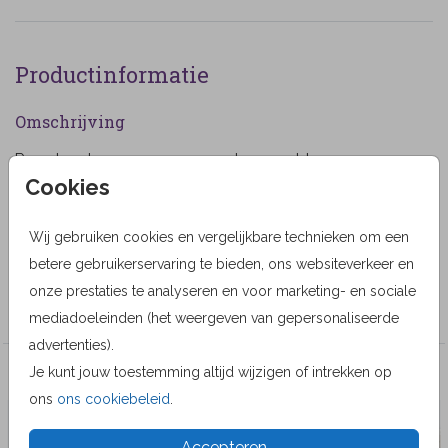
Productinformatie
Omschrijving
Rouwkaart voor een vrouw met paarse bloemen en
Cookies
een prachtige vlinder. (764)
Designer
Wij gebruiken cookies en vergelijkbare technieken om een
iDesign Stationery
betere gebruikerservaring te bieden, ons websiteverkeer en
onze prestaties te analyseren en voor marketing- en sociale
Collectie
mediadoeleinden (het weergeven van gepersonaliseerde
advertenties).
Je kunt jouw toestemming altijd wijzigen of intrekken op
Veel gekozen producten
ons
ons cookiebeleid
.
Accepteren