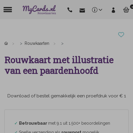
0
Rouwkaarten
Rouwkaart met illustratie
van een paardenhoofd
Download of bestel gemakkelijk een proefdruk voor € 1
✓
Betrouwbaar
met 9.1 uit 1.500+ beoordelingen
✓
Snelle verzending als
rouwpost
mogelijk