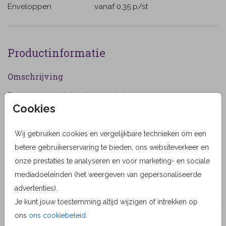
Enveloppen
vanaf 0,35
p/st
Productinformatie
Omschrijving
Rouwkaart met tekening van de kop van een paard
Cookies
voor een paarden-liefhebber. De kleur van de
achtergrond is naar wens aan te passen. (563)
Wij gebruiken cookies en vergelijkbare technieken om een
Designer
betere gebruikerservaring te bieden, ons websiteverkeer en
MyCards Design
onze prestaties te analyseren en voor marketing- en sociale
mediadoeleinden (het weergeven van gepersonaliseerde
Collectie
advertenties).
Je kunt jouw toestemming altijd wijzigen of intrekken op
ons
ons cookiebeleid
.
Veel gekozen producten