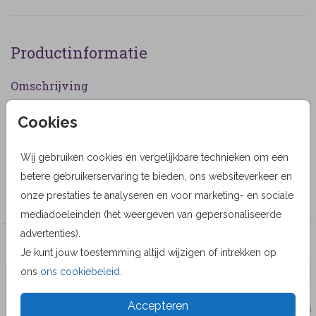
Productinformatie
Omschrijving
Rouwkaartje voor een jongetje met sterretjes. (1024)
Cookies
Designer
Wij gebruiken cookies en vergelijkbare technieken om een
Lievez
betere gebruikerservaring te bieden, ons websiteverkeer en
Collectie
onze prestaties te analyseren en voor marketing- en sociale
mediadoeleinden (het weergeven van gepersonaliseerde
advertenties).
Veel gekozen producten
Je kunt jouw toestemming altijd wijzigen of intrekken op
ons
ons cookiebeleid
.
Accepteren