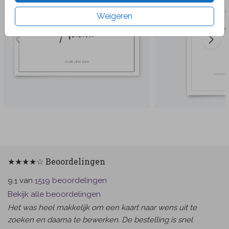
Weigeren
★★★★☆ Beoordelingen
van
beoordelingen
9.1
1519
Bekijk alle beoordelingen
Het was heel makkelijk om een kaart naar wens uit te
zoeken en daarna te bewerken. De bestelling is snel