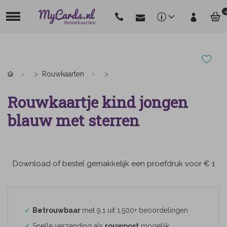
0
Rouwkaarten
Rouwkaartje kind jongen
blauw met sterren
Download of bestel gemakkelijk een proefdruk voor € 1
✓
Betrouwbaar
met 9.1 uit 1.500+ beoordelingen
✓
Snelle verzending als
rouwpost
mogelijk