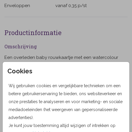
Enveloppen
vanaf 0,35
p/st
Productinformatie
Omschrijving
Een overleden baby rouwkaartje met een watercolour
ster en sterrenhemel. Dit rouwkaartje kun je zelf
Cookies
personaliseren door de kleuren aan te passen. Aan de
binnenzijde is ruimte voor een eigen foto.
Wij gebruiken cookies en vergelijkbare technieken om een
Toon meer
betere gebruikerservaring te bieden, ons websiteverkeer en
Designer
onze prestaties te analyseren en voor marketing- en sociale
JilleJille
mediadoeleinden (het weergeven van gepersonaliseerde
advertenties).
Collectie
Je kunt jouw toestemming altijd wijzigen of intrekken op