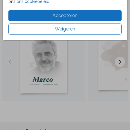
ons
ons cookiebeleid
.
Veel gekozen producten
Accepteren
Weigeren