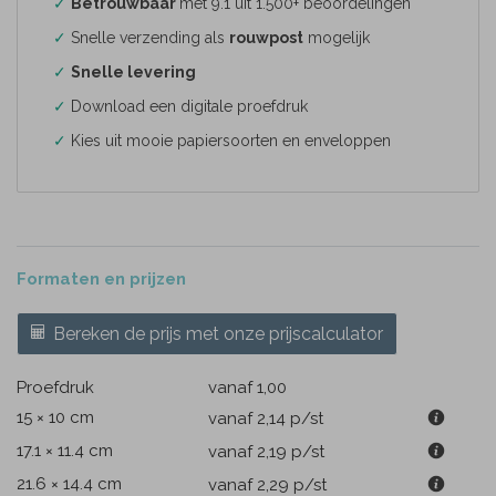
✓
Betrouwbaar
met 9.1 uit 1.500+ beoordelingen
✓
Snelle verzending als
rouwpost
mogelijk
✓
Snelle levering
✓
Download een digitale proefdruk
✓
Kies uit mooie papiersoorten en enveloppen
Formaten en prijzen
Bereken de prijs met onze prijscalculator
Proefdruk
vanaf 1,00
15 × 10 cm
vanaf 2,14
p/st
17.1 × 11.4 cm
vanaf 2,19
p/st
21.6 × 14.4 cm
vanaf 2,29
p/st