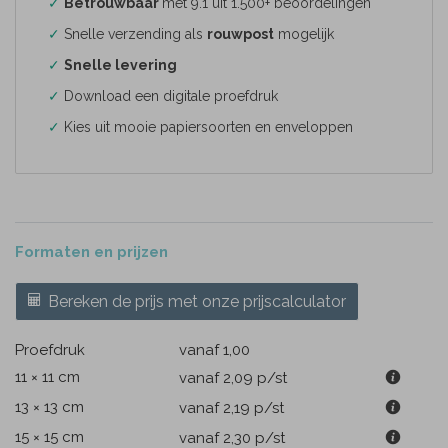
✓
Betrouwbaar
met 9.1 uit 1.500+ beoordelingen
✓
Snelle verzending als
rouwpost
mogelijk
✓
Snelle levering
✓
Download een digitale proefdruk
✓
Kies uit mooie papiersoorten en enveloppen
Formaten en prijzen
Bereken de prijs met onze prijscalculator
Proefdruk
vanaf 1,00
11 × 11 cm
vanaf 2,09
p/st
13 × 13 cm
vanaf 2,19
p/st
15 × 15 cm
vanaf 2,30
p/st