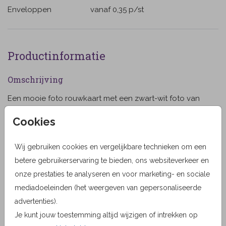
Enveloppen
vanaf 0,35
p/st
Productinformatie
Omschrijving
Een mooie foto rouwkaart met een zwart-wit foto van
twee handen en twee kleine voetjes. Gebruik deze foto
Cookies
of een mooie eigen foto van jullie overleden kindje. De
goudkleurige vlindertjes maken dit kaartje helemaal af.
Wij gebruiken cookies en vergelijkbare technieken om een
Toon meer
(555555)
betere gebruikerservaring te bieden, ons websiteverkeer en
Designer
onze prestaties te analyseren en voor marketing- en sociale
JilleJille
mediadoeleinden (het weergeven van gepersonaliseerde
advertenties).
Collectie
Je kunt jouw toestemming altijd wijzigen of intrekken op