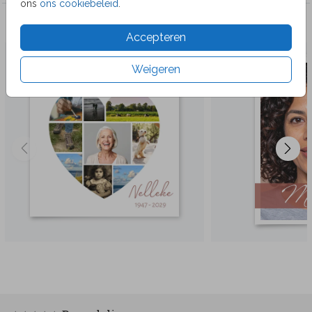
ons
ons cookiebeleid
.
Veel gekozen producten
Accepteren
Weigeren