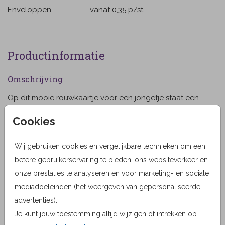
Enveloppen
vanaf 0,35
p/st
Productinformatie
Omschrijving
Op dit mooie rouwkaartje voor een jongetje staat een
illustratie van een gevouwen bootje op waterverf
Cookies
ondergrond. Aan de binnenzijde is plaats voor een
foto van jullie kleintje. (555555)
Wij gebruiken cookies en vergelijkbare technieken om een
Toon meer
betere gebruikerservaring te bieden, ons websiteverkeer en
Designer
onze prestaties te analyseren en voor marketing- en sociale
JilleJille
mediadoeleinden (het weergeven van gepersonaliseerde
advertenties).
Collectie
Je kunt jouw toestemming altijd wijzigen of intrekken op