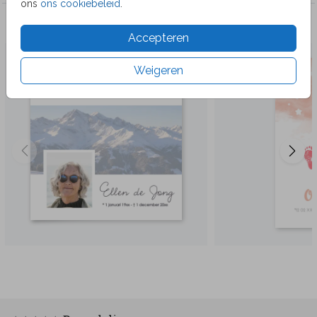
ons
ons cookiebeleid
.
Veel gekozen producten
Accepteren
Weigeren