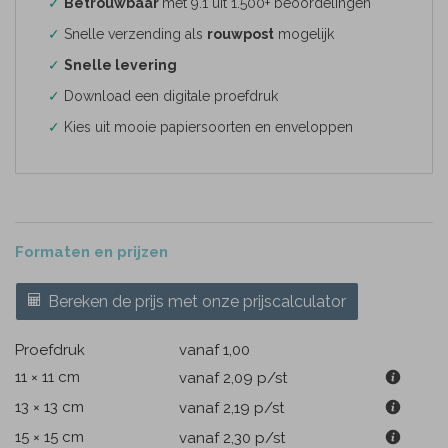
✓
Betrouwbaar
met 9.1 uit 1.500+ beoordelingen
✓
Snelle verzending als
rouwpost
mogelijk
✓
Snelle levering
✓
Download een digitale proefdruk
✓
Kies uit mooie papiersoorten en enveloppen
Formaten en prijzen
Bereken de prijs met onze prijscalculator
Proefdruk
vanaf 1,00
11 × 11 cm
vanaf 2,09
p/st
13 × 13 cm
vanaf 2,19
p/st
15 × 15 cm
vanaf 2,30
p/st