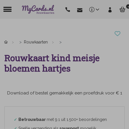
0
Rouwkaarten
Rouwkaart kind meisje
bloemen hartjes
Download of bestel gemakkelijk een proefdruk voor € 1
✓
Betrouwbaar
met 9.1 uit 1.500+ beoordelingen
✓
Snelle verzending als
rouwpost
mogelijk