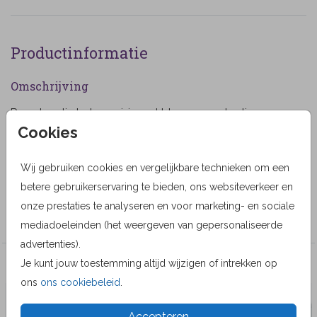
Productinformatie
Omschrijving
Rouwkaartje baby meisje met bloemen en hartjes.
Cookies
(1039)
Designer
Wij gebruiken cookies en vergelijkbare technieken om een
Lievez
betere gebruikerservaring te bieden, ons websiteverkeer en
onze prestaties te analyseren en voor marketing- en sociale
Collectie
mediadoeleinden (het weergeven van gepersonaliseerde
advertenties).
Je kunt jouw toestemming altijd wijzigen of intrekken op
Veel gekozen producten
ons
ons cookiebeleid
.
Accepteren