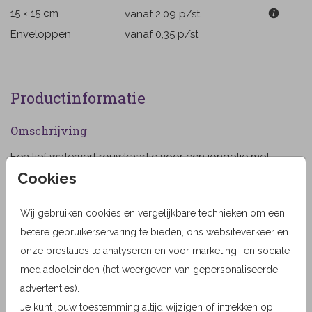
15 × 15 cm
vanaf 2,09
p/st
Enveloppen
vanaf 0,35
p/st
Productinformatie
Omschrijving
Een lief waterverf rouwkaartje voor een jongetje met
hand geschilderde bloemetjes en vlindertjes en een
Cookies
aquarel silhouet van een jongetje op de maan. Pas
deze rouwkaart naar eigen wens aan.
Wij gebruiken cookies en vergelijkbare technieken om een
Toon meer
betere gebruikerservaring te bieden, ons websiteverkeer en
onze prestaties te analyseren en voor marketing- en sociale
Designer
mediadoeleinden (het weergeven van gepersonaliseerde
JilleJille
advertenties).
Collectie
Je kunt jouw toestemming altijd wijzigen of intrekken op