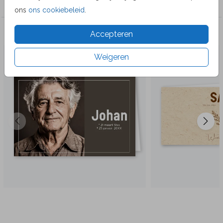
ons
ons cookiebeleid
.
Veel gekozen producten
Accepteren
Weigeren