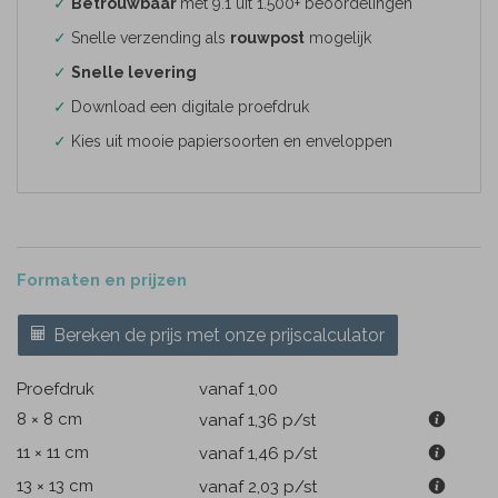
✓
Betrouwbaar
met 9.1 uit 1.500+ beoordelingen
✓
Snelle verzending als
rouwpost
mogelijk
✓
Snelle levering
✓
Download een digitale proefdruk
✓
Kies uit mooie papiersoorten en enveloppen
Formaten en prijzen
Bereken de prijs met onze prijscalculator
Proefdruk
vanaf 1,00
8 × 8 cm
vanaf 1,36
p/st
11 × 11 cm
vanaf 1,46
p/st
13 × 13 cm
vanaf 2,03
p/st