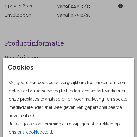
14.4 × 21.6 cm
vanaf 2,29
p/st
Enveloppen
vanaf 0,35
p/st
Productinformatie
Omschrijving
Cookies
Rouwkaartje voor een baby jongetje of meisje met een
lijntekening van een slapende baby. (555555)
Wij gebruiken cookies en vergelijkbare technieken om een
Designer
betere gebruikerservaring te bieden, ons websiteverkeer en
onze prestaties te analyseren en voor marketing- en sociale
Alma Langerak
mediadoeleinden (het weergeven van gepersonaliseerde
Collectie
advertenties).
Je kunt jouw toestemming altijd wijzigen of intrekken op
ons
ons cookiebeleid
.
Veel gekozen producten