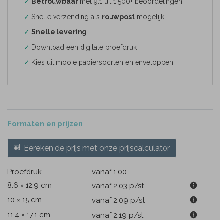
✓
Betrouwbaar
met 9.1 uit 1.500+ beoordelingen
✓
Snelle verzending als
rouwpost
mogelijk
✓
Snelle levering
✓
Download een digitale proefdruk
✓
Kies uit mooie papiersoorten en enveloppen
Formaten en prijzen
Bereken de prijs met onze prijscalculator
Proefdruk
vanaf 1,00
8.6 × 12.9 cm
vanaf 2,03
p/st
10 × 15 cm
vanaf 2,09
p/st
11.4 × 17.1 cm
vanaf 2,19
p/st